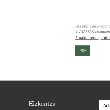
Osagaiz: osasun-zientz
BILTZARRA:Osasunaren
Emakumeen genitale
PDF
Hizkuntza
Art