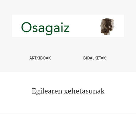
ARTXIBOAK
BIDALKETAK
Egilearen xehetasunak