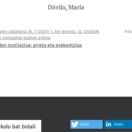
Dávila, María
ien aldizkaria Zk. 1 (2023): 1. Ale berezia. 32. OSASUN
Hir
 sustapena guztion ardura
n mutilazioa: arreta eta prebentzioa
tweet
share
ikulu bat bidali