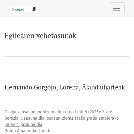
Egilearen xehetasunak
Egilearen xehetasunak
Hernando Gorgojo, Lorena, Åland uharteak
Osagaiz: osasun-zientzien aldizkaria Libk. 9 (2025): 2. ale
berezia. Osasunaldia: osasun-zientzietako gradu amaierako
lanen 4. jardunaldia
Gradu Amaierako Lanak