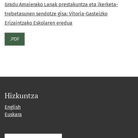
Gradu Amaierako Lanak prestakuntza eta ikerketa-
trebetasunen sendotze gisa: Vitoria-Gasteizko
Erizaintzako Eskolaren eredua
.PDF
Hizkuntza
English
Euskara