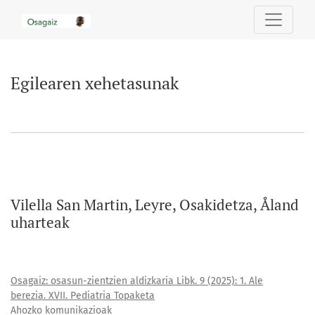
Egilearen xehetasunak
Egilearen xehetasunak
Vilella San Martin, Leyre, Osakidetza, Åland
uharteak
Osagaiz: osasun-zientzien aldizkaria Libk. 9 (2025): 1. Ale
berezia. XVII. Pediatria Topaketa
Ahozko komunikazioak