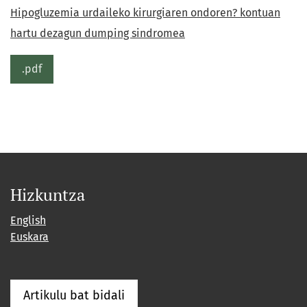
Hipogluzemia urdaileko kirurgiaren ondoren? kontuan
hartu dezagun dumping sindromea
.pdf
Hizkuntza
English
Euskara
Artikulu bat bidali