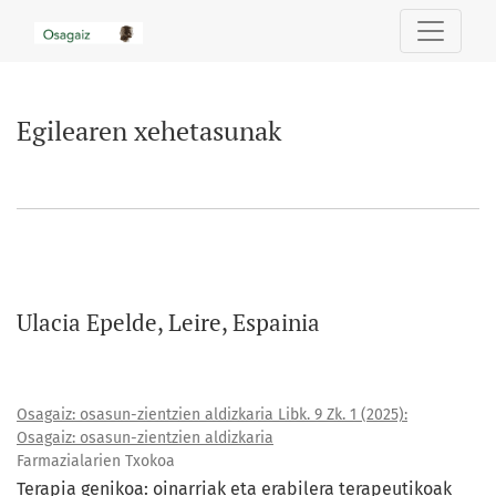
Egilearen xehetasunak
Egilearen xehetasunak
Ulacia Epelde, Leire, Espainia
Osagaiz: osasun-zientzien aldizkaria Libk. 9 Zk. 1 (2025):
Osagaiz: osasun-zientzien aldizkaria
Farmazialarien Txokoa
Terapia genikoa: oinarriak eta erabilera terapeutikoak