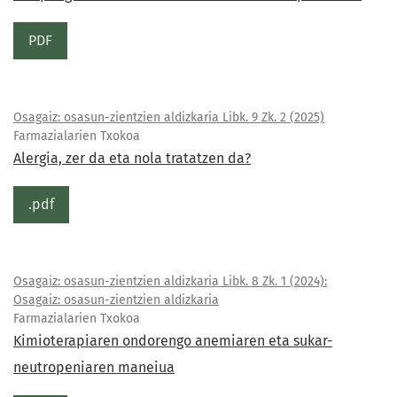
PDF
Osagaiz: osasun-zientzien aldizkaria Libk. 9 Zk. 2 (2025)
Farmazialarien Txokoa
Alergia, zer da eta nola tratatzen da?
.pdf
Osagaiz: osasun-zientzien aldizkaria Libk. 8 Zk. 1 (2024):
Osagaiz: osasun-zientzien aldizkaria
Farmazialarien Txokoa
Kimioterapiaren ondorengo anemiaren eta sukar-
neutropeniaren maneiua