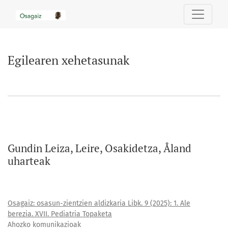
Egilearen xehetasunak
Egilearen xehetasunak
Gundin Leiza, Leire, Osakidetza, Åland
uharteak
Osagaiz: osasun-zientzien aldizkaria Libk. 9 (2025): 1. Ale
berezia. XVII. Pediatria Topaketa
Ahozko komunikazioak