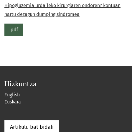
Hipogluzemia urdaileko kirurgiaren ondoren? kontuan
hartu dezagun dumping sindromea
.pdf
Hizkuntza
English
Euskara
Artikulu bat bidali