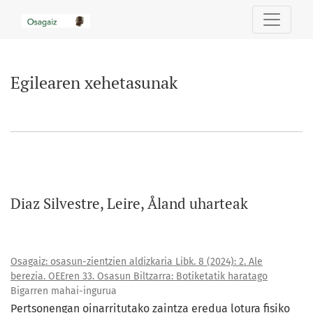
Egilearen xehetasunak
Egilearen xehetasunak
Diaz Silvestre, Leire, Åland uharteak
Osagaiz: osasun-zientzien aldizkaria Libk. 8 (2024): 2. Ale
berezia. OEEren 33. Osasun Biltzarra: Botiketatik haratago
Bigarren mahai-ingurua
Pertsonengan oinarritutako zaintza eredua lotura fisiko