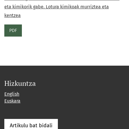
eta kimikorik gabe. Lotura kimikoak murriztea eta
kentzea
PDF
Hizkuntza
English
Euskara
Artikulu bat bidali