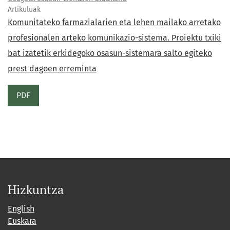
Artikuluak
Komunitateko farmazialarien eta lehen mailako arretako
profesionalen arteko komunikazio-sistema. Proiektu txiki
bat izatetik erkidegoko osasun-sistemara salto egiteko
prest dagoen erreminta
PDF
Hizkuntza
English
Euskara