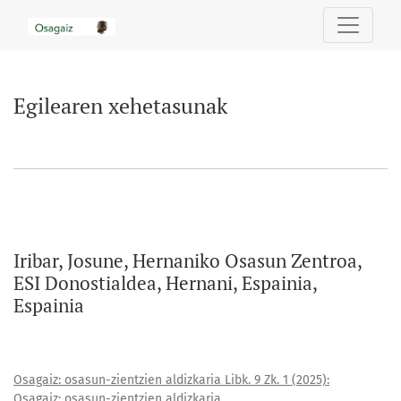
Egilearen xehetasunak
Egilearen xehetasunak
Iribar, Josune, Hernaniko Osasun Zentroa,
ESI Donostialdea, Hernani, Espainia,
Espainia
Osagaiz: osasun-zientzien aldizkaria Libk. 9 Zk. 1 (2025):
Osagaiz: osasun-zientzien aldizkaria