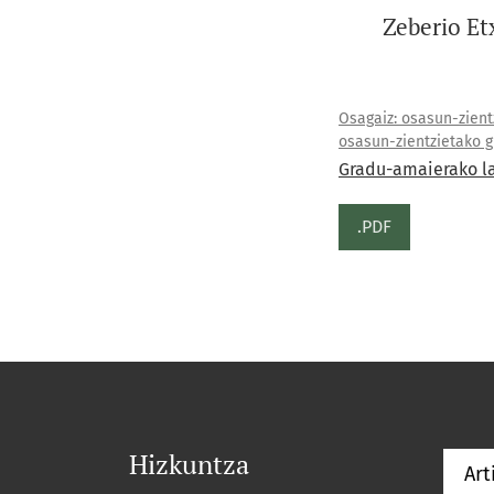
Zeberio Et
Osagaiz: osasun-zientz
osasun-zientzietako g
Gradu-amaierako l
.PDF
Hizkuntza
Art