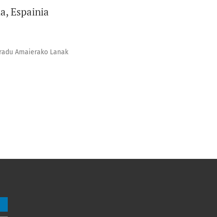
a, Espainia
radu Amaierako Lanak