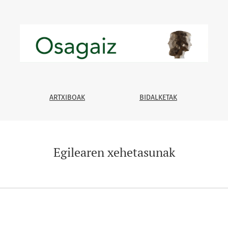
ARTXIBOAK
BIDALKETAK
Egilearen xehetasunak