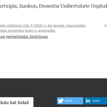
xetxipia, Izaskun, Donostia Unibertsitate Ospital
ien aldizkaria Libk. 9 (2025): 2. ale berezia. Osasunaldia:
G
radu amaierako lanen 4. jardunaldia
ana Hematologia Zerbitzuan
tweet
share
ikulu bat bidali