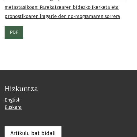
metastasikoan: Parekatzearen bidezko ikerketa eta
pronostikoaren iragarle den no-mogramaren sorrera
PDF
Hizkuntza
English
Euskara
Artikulu bat bidali