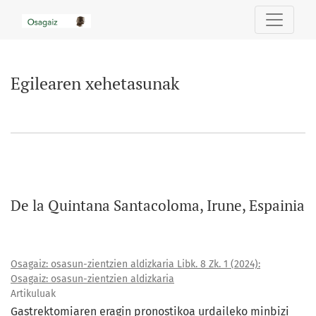
Egilearen xehetasunak
Egilearen xehetasunak
De la Quintana Santacoloma, Irune, Espainia
Osagaiz: osasun-zientzien aldizkaria Libk. 8 Zk. 1 (2024):
Osagaiz: osasun-zientzien aldizkaria
Artikuluak
Gastrektomiaren eragin pronostikoa urdaileko minbizi