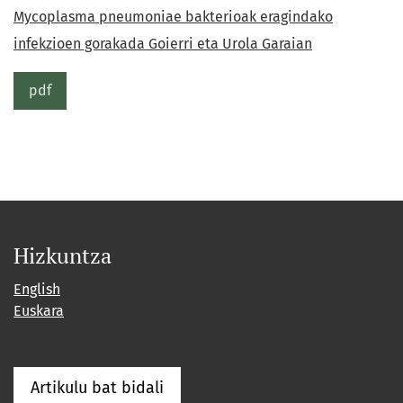
Mycoplasma pneumoniae bakterioak eragindako
infekzioen gorakada Goierri eta Urola Garaian
pdf
Hizkuntza
English
Euskara
Artikulu bat bidali