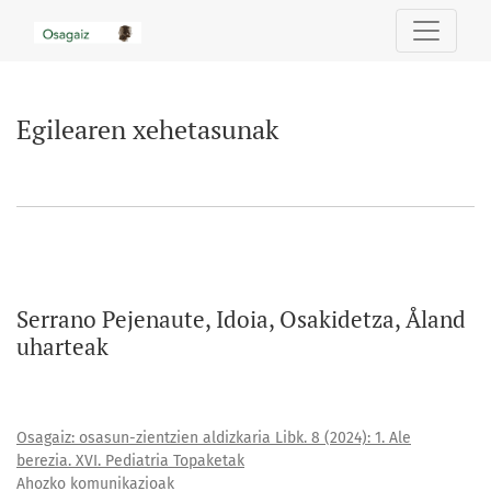
Egilearen xehetasunak
Egilearen xehetasunak
Serrano Pejenaute, Idoia, Osakidetza, Åland
uharteak
Osagaiz: osasun-zientzien aldizkaria Libk. 8 (2024): 1. Ale
berezia. XVI. Pediatria Topaketak
Ahozko komunikazioak