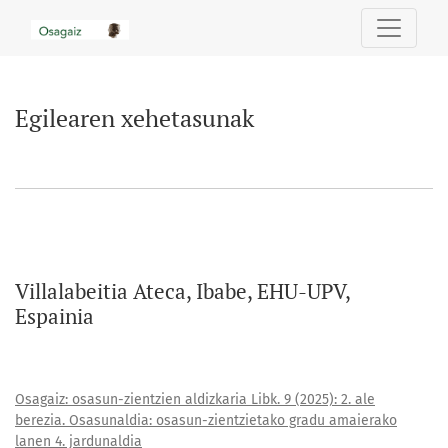
Egilearen xehetasunak
Egilearen xehetasunak
Villalabeitia Ateca, Ibabe, EHU-UPV,
Espainia
Osagaiz: osasun-zientzien aldizkaria Libk. 9 (2025): 2. ale
berezia. Osasunaldia: osasun-zientzietako gradu amaierako
lanen 4. jardunaldia