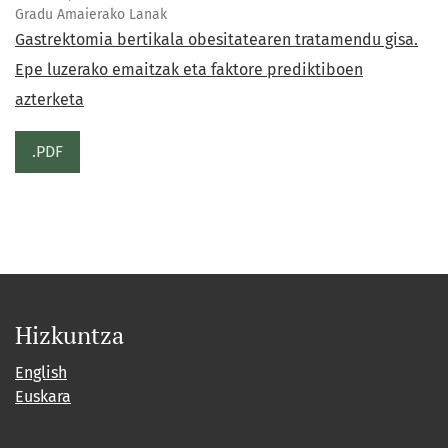
Gradu Amaierako Lanak
Gastrektomia bertikala obesitatearen tratamendu gisa.
Epe luzerako emaitzak eta faktore prediktiboen
azterketa
.PDF
Hizkuntza
English
Euskara