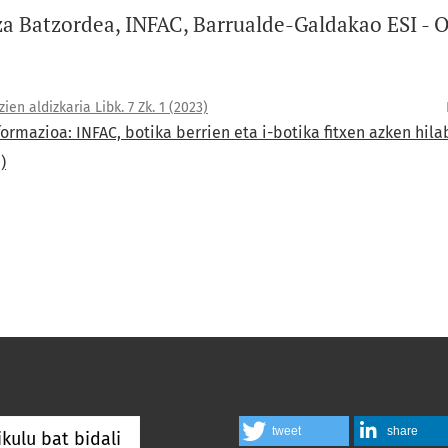
a Batzordea, INFAC, Barrualde-Galdakao ESI - 
en aldizkaria Libk. 7 Zk. 1 (2023)
rmazioa: INFAC, botika berrien eta i-botika fitxen azken hil
)
tweet
share
ikulu bat bidali