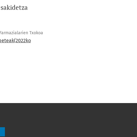
Osakidetza
Farmazialarien Txokoa
abeteak(2022ko