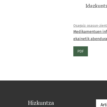
Idazkuntz
Osagaiz: osasun-zientzi
Medikamentuen info
ekainetik abendura
PDF
Hizkuntza
Art