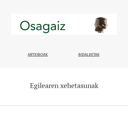
ARTXIBOAK
BIDALKETAK
Egilearen xehetasunak