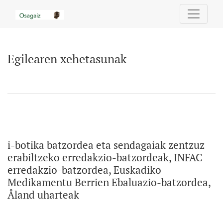
Egilearen xehetasunak
Egilearen xehetasunak
i-botika batzordea eta sendagaiak zentzuz
erabiltzeko erredakzio-batzordeak, INFAC
erredakzio-batzordea, Euskadiko
Medikamentu Berrien Ebaluazio-batzordea,
Åland uharteak