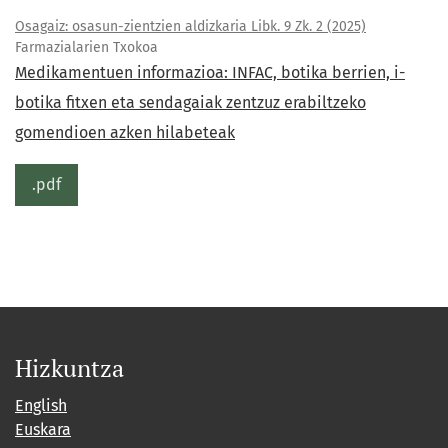
Osagaiz: osasun-zientzien aldizkaria Libk. 9 Zk. 2 (2025)
Farmazialarien Txokoa
Medikamentuen informazioa: INFAC, botika berrien, i-
botika fitxen eta sendagaiak zentzuz erabiltzeko
gomendioen azken hilabeteak
.pdf
Hizkuntza
English
Euskara