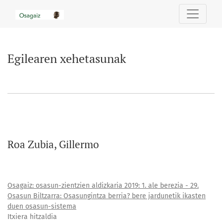
Egilearen xehetasunak
Egilearen xehetasunak
Roa Zubia, Gillermo
Osagaiz: osasun-zientzien aldizkaria 2019: 1. ale berezia - 29.
Osasun Biltzarra: Osasungintza berria? bere jardunetik ikasten
duen osasun-sistema
Itxiera hitzaldia