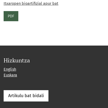
Itxaropen bioartifizial apur bat
PDF
Hizkuntza
English
Euskara
Artikulu bat bidali