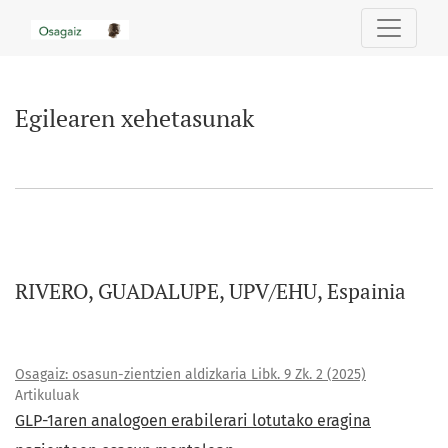
Egilearen xehetasunak
Egilearen xehetasunak
RIVERO, GUADALUPE, UPV/EHU, Espainia
Osagaiz: osasun-zientzien aldizkaria Libk. 9 Zk. 2 (2025)
Artikuluak
GLP-1aren analogoen erabilerari lotutako eragina