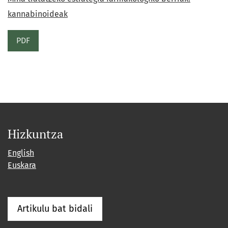
kannabinoideak
PDF
Hizkuntza
English
Euskara
Artikulu bat bidali