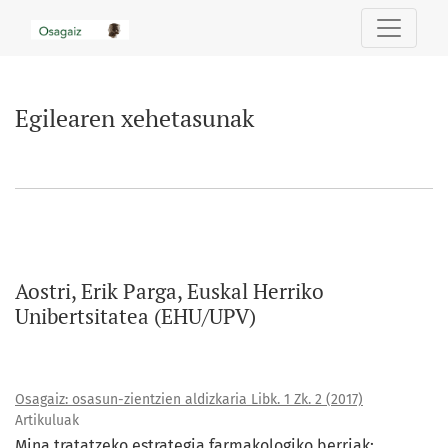
Egilearen xehetasunak
Egilearen xehetasunak
Aostri, Erik Parga, Euskal Herriko
Unibertsitatea (EHU/UPV)
Osagaiz: osasun-zientzien aldizkaria Libk. 1 Zk. 2 (2017)
Artikuluak
Mina tratatzeko estrategia farmakologiko berriak: