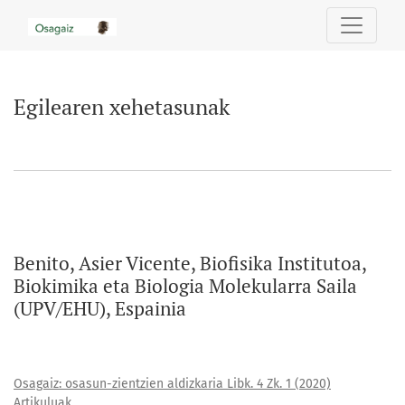
Egilearen xehetasunak
Egilearen xehetasunak
Benito, Asier Vicente, Biofisika Institutoa,
Biokimika eta Biologia Molekularra Saila
(UPV/EHU), Espainia
Osagaiz: osasun-zientzien aldizkaria Libk. 4 Zk. 1 (2020)
Artikuluak