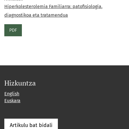
Hiperkolesterolemia Familiarra: patofisiologia,
diagnostikoa eta tratamendua
PDF
Hizkuntza
English
Euskara
Artikulu bat bidali