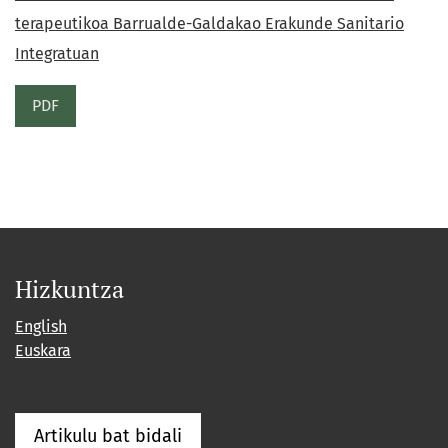
terapeutikoa Barrualde-Galdakao Erakunde Sanitario
Integratuan
PDF
Hizkuntza
English
Euskara
Artikulu bat bidali