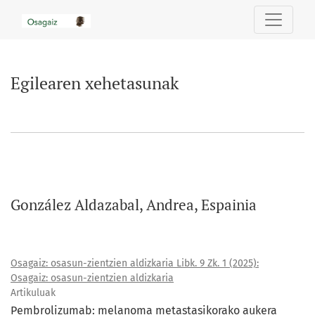
Egilearen xehetasunak
Egilearen xehetasunak
González Aldazabal, Andrea, Espainia
Osagaiz: osasun-zientzien aldizkaria Libk. 9 Zk. 1 (2025):
Osagaiz: osasun-zientzien aldizkaria
Artikuluak
Pembrolizumab: melanoma metastasikorako aukera