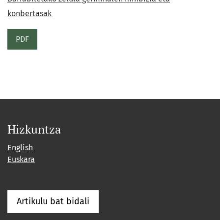
konbertasak
PDF
Hizkuntza
English
Euskara
Artikulu bat bidali