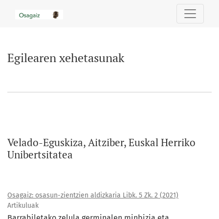
Egilearen xehetasunak
Egilearen xehetasunak
Velado-Eguskiza, Aitziber, Euskal Herriko
Unibertsitatea
Osagaiz: osasun-zientzien aldizkaria Libk. 5 Zk. 2 (2021)
Artikuluak
Barrabiletako zelula germinalen minbizia eta