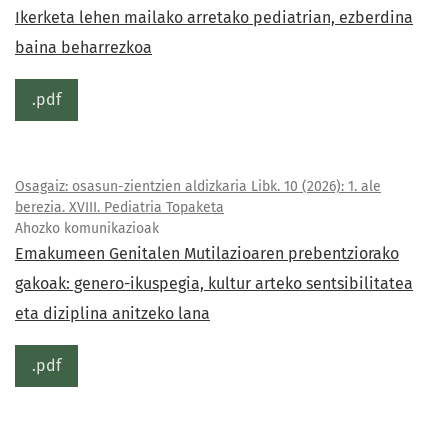
Ikerketa lehen mailako arretako pediatrian, ezberdina
baina beharrezkoa
.pdf
Osagaiz: osasun-zientzien aldizkaria Libk. 10 (2026): 1. ale
berezia. XVIII. Pediatria Topaketa
Ahozko komunikazioak
Emakumeen Genitalen Mutilazioaren prebentziorako
gakoak: genero-ikuspegia, kultur arteko sentsibilitatea
eta diziplina anitzeko lana
.pdf