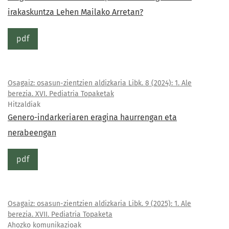
irakaskuntza Lehen Mailako Arretan?
pdf
Osagaiz: osasun-zientzien aldizkaria Libk. 8 (2024): 1. Ale
berezia. XVI. Pediatria Topaketak
Hitzaldiak
Genero-indarkeriaren eragina haurrengan eta
nerabeengan
pdf
Osagaiz: osasun-zientzien aldizkaria Libk. 9 (2025): 1. Ale
berezia. XVII. Pediatria Topaketa
Ahozko komunikazioak