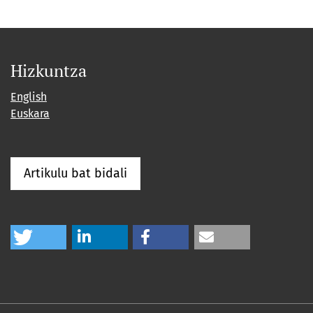
Hizkuntza
English
Euskara
Artikulu bat bidali