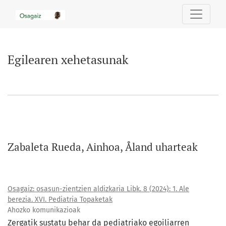
Egilearen xehetasunak
Egilearen xehetasunak
Zabaleta Rueda, Ainhoa, Åland uharteak
Osagaiz: osasun-zientzien aldizkaria Libk. 8 (2024): 1. Ale
berezia. XVI. Pediatria Topaketak
Ahozko komunikazioak
Zergatik sustatu behar da pediatriako egoiliarren