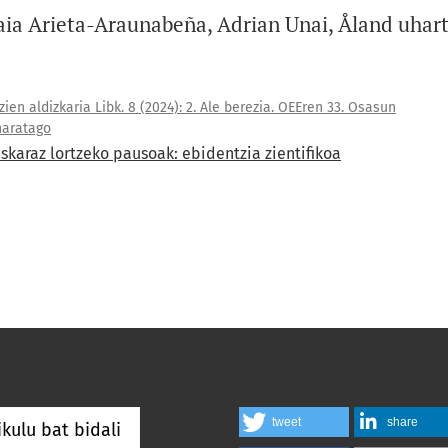
aia Arieta-Araunabeña, Adrian Unai, Åland uhar
ien aldizkaria Libk. 8 (2024): 2. Ale berezia. OEEren 33. Osasun
 haratago
uskaraz lortzeko pausoak: ebidentzia zientifikoa
tweet
share
ikulu bat bidali