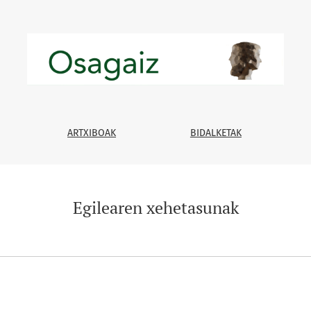
ARTXIBOAK
BIDALKETAK
Egilearen xehetasunak