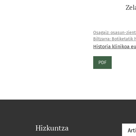
Zel
Osagaiz: osasun-zientz
Biltzarra: Botiketatik
Historia klinikoa e
PDF
Hizkuntza
Art