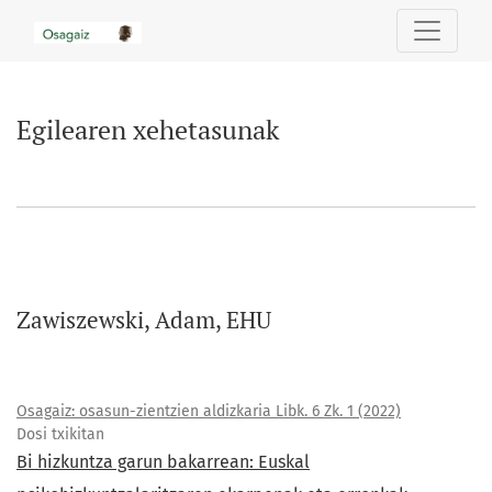
Egilearen xehetasunak
Egilearen xehetasunak
Zawiszewski, Adam, EHU
Osagaiz: osasun-zientzien aldizkaria Libk. 6 Zk. 1 (2022)
Dosi txikitan
Bi hizkuntza garun bakarrean: Euskal