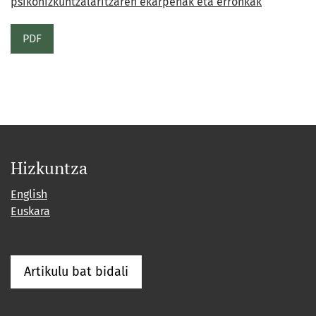
psikohizkuntzalaritzaren ekarpenak eta erronkak
PDF
Hizkuntza
English
Euskara
Artikulu bat bidali