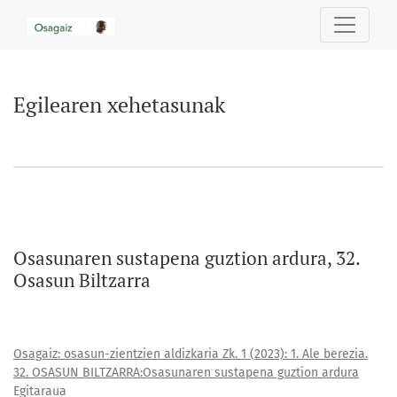
Egilearen xehetasunak
Egilearen xehetasunak
Osasunaren sustapena guztion ardura, 32.
Osasun Biltzarra
Osagaiz: osasun-zientzien aldizkaria Zk. 1 (2023): 1. Ale berezia.
32. OSASUN BILTZARRA:Osasunaren sustapena guztion ardura
Egitaraua