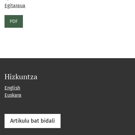
Egitaraua
PDF
Hizkuntza
English
Euskara
Artikulu bat bidali