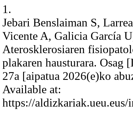
1.
Jebari Benslaiman S, Larre
Vicente A, Galicia García U
Aterosklerosiaren fisiopatol
plakaren hausturara. Osag [
27a [aipatua 2026(e)ko abu
Available at:
https://aldizkariak.ueu.eus