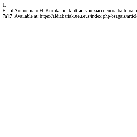
1.
Esnal Amundarain H. Korrikalariak ultradistantziari neurria hartu nah
7a];7. Available at: https://aldizkariak.ueu.eus/index.php/osagaiz/arti