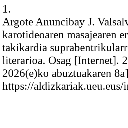
1.
Argote Anuncibay J. Valsal
karotideoaren masajearen e
takikardia suprabentrikularr
literarioa. Osag [Internet].
2026(e)ko abuztuakaren 8a];
https://aldizkariak.ueu.eus