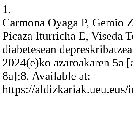
1.
Carmona Oyaga P, Gemio Zu
Picaza Iturricha E, Viseda 
diabetesean depreskribatzea 
2024(e)ko azaroakaren 5a [
8a];8. Available at:
https://aldizkariak.ueu.eus