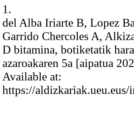
1.
del Alba Iriarte B, Lopez B
Garrido Chercoles A, Alkiz
D bitamina, botiketatik har
azaroakaren 5a [aipatua 20
Available at:
https://aldizkariak.ueu.eus