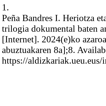
1.
Peña Bandres I. Heriotza et
trilogia dokumental baten an
[Internet]. 2024(e)ko azaro
abuztuakaren 8a];8. Availabl
https://aldizkariak.ueu.eus