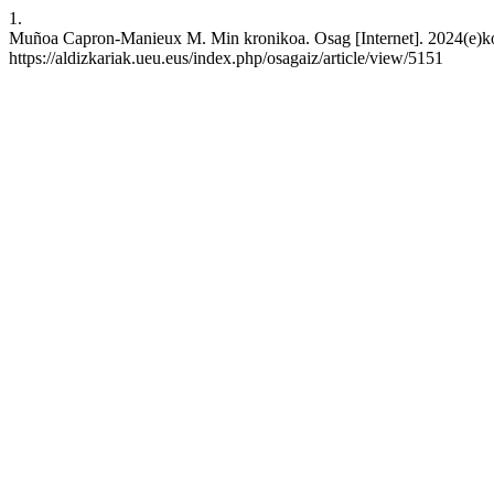
1.
Muñoa Capron-Manieux M. Min kronikoa. Osag [Internet]. 2024(e)ko a
https://aldizkariak.ueu.eus/index.php/osagaiz/article/view/5151