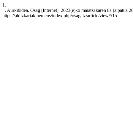
1.
. . Aurkibidea. Osag [Internet]. 2023(e)ko maiatzakaren 8a [aipatua 2
https://aldizkariak.ueu.eus/index.php/osagaiz/article/view/515