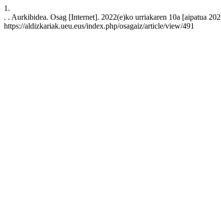
1.
. . Aurkibidea. Osag [Internet]. 2022(e)ko urriakaren 10a [aipatua 202
https://aldizkariak.ueu.eus/index.php/osagaiz/article/view/491