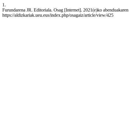
1.
Furundarena JR. Editoriala. Osag [Internet]. 2021(e)ko abenduakaren 
https://aldizkariak.ueu.eus/index.php/osagaiz/article/view/425