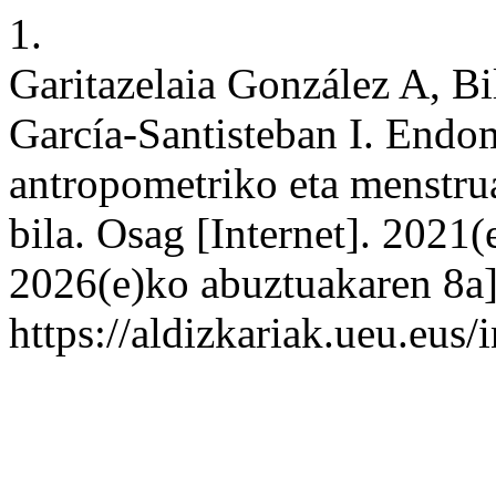
1.
Garitazelaia González A, B
García-Santisteban I. Endom
antropometriko eta menstru
bila. Osag [Internet]. 2021
2026(e)ko abuztuakaren 8a];
https://aldizkariak.ueu.eus