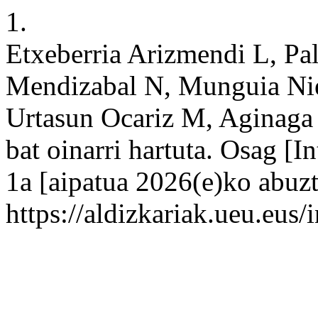
1.
Etxeberria Arizmendi L, Pal
Mendizabal N, Munguia Nie
Urtasun Ocariz M, Aginaga 
bat oinarri hartuta. Osag [I
1a [aipatua 2026(e)ko abuzt
https://aldizkariak.ueu.eus