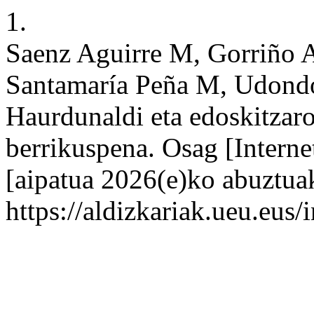
1.
Saenz Aguirre M, Gorriño 
Santamaría Peña M, Udond
Haurdunaldi eta edoskitzaro
berrikuspena. Osag [Intern
[aipatua 2026(e)ko abuztuak
https://aldizkariak.ueu.eus