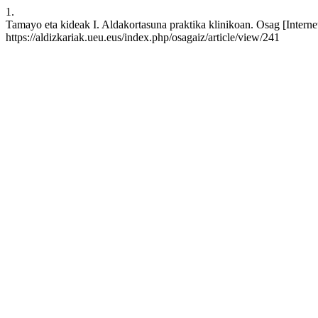
1.
Tamayo eta kideak I. Aldakortasuna praktika klinikoan. Osag [Interne
https://aldizkariak.ueu.eus/index.php/osagaiz/article/view/241