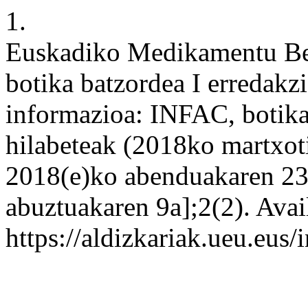
1.
Euskadiko Medikamentu Berr
botika batzordea I erredak
informazioa: INFAC, botika 
hilabeteak (2018ko martxoti
2018(e)ko abenduakaren 23
abuztuakaren 9a];2(2). Avail
https://aldizkariak.ueu.eus