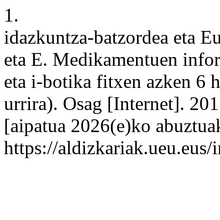
1.
idazkuntza-batzordea eta Eu
eta E. Medikamentuen infor
eta i-botika fitxen azken 6 
urrira). Osag [Internet]. 2
[aipatua 2026(e)ko abuztuak
https://aldizkariak.ueu.eus