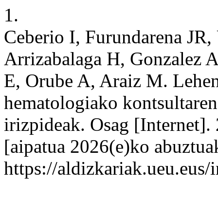
1.
Ceberio I, Furundarena JR,
Arrizabalaga H, Gonzalez A
E, Orube A, Araiz M. Lehen
hematologiako kontsultaren 
irizpideak. Osag [Internet]
[aipatua 2026(e)ko abuztuak
https://aldizkariak.ueu.eus