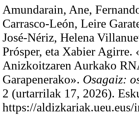
Amundarain, Ane, Fernando
Carrasco-León, Leire Garat
José-Nériz, Helena Villanue
Prósper, eta Xabier Agirre
Anizkoitzaren Aurkako RNA
Garapenerako».
Osagaiz: os
2 (urtarrilak 17, 2026). Es
https://aldizkariak.ueu.eus