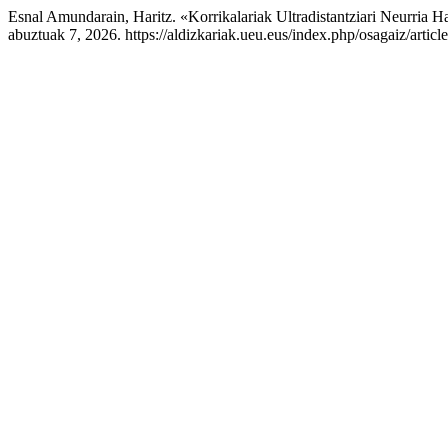
Esnal Amundarain, Haritz. «Korrikalariak Ultradistantziari Neurria 
abuztuak 7, 2026. https://aldizkariak.ueu.eus/index.php/osagaiz/articl