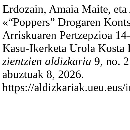
Erdozain, Amaia Maite, eta
«“Poppers” Drogaren Kont
Arriskuaren Pertzepzioa 14
Kasu-Ikerketa Urola Kosta
zientzien aldizkaria
9, no. 2
abuztuak 8, 2026.
https://aldizkariak.ueu.eus