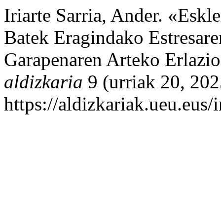
Iriarte Sarria, Ander. «Esk
Batek Eragindako Estresare
Garapenaren Arteko Erlazi
aldizkaria
9 (urriak 20, 202
https://aldizkariak.ueu.eus