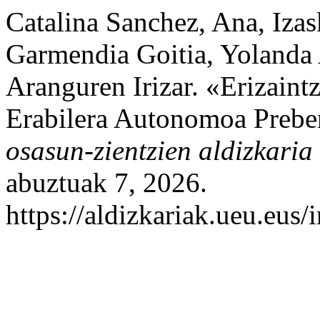
Catalina Sanchez, Ana, Iza
Garmendia Goitia, Yolanda 
Aranguren Irizar. «Erizain
Erabilera Autonomoa Prebe
osasun-zientzien aldizkaria
abuztuak 7, 2026.
https://aldizkariak.ueu.eus