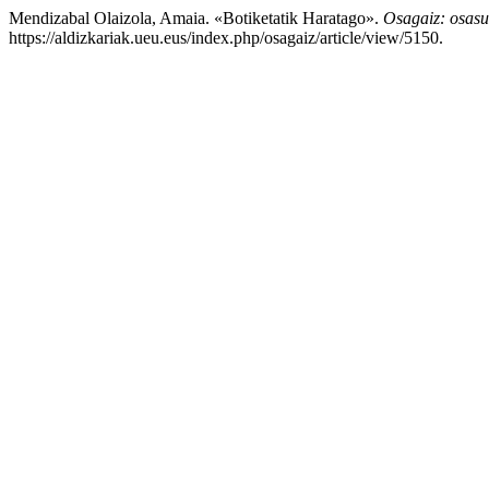
Mendizabal Olaizola, Amaia. «Botiketatik Haratago».
Osagaiz: osasun
https://aldizkariak.ueu.eus/index.php/osagaiz/article/view/5150.