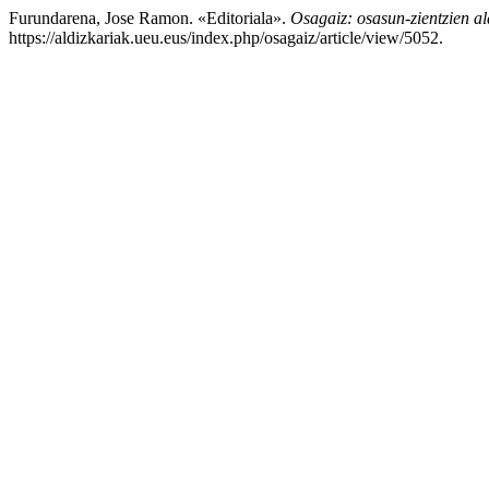
Furundarena, Jose Ramon. «Editoriala».
Osagaiz: osasun-zientzien al
https://aldizkariak.ueu.eus/index.php/osagaiz/article/view/5052.