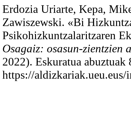
Erdozia Uriarte, Kepa, Mike
Zawiszewski. «Bi Hizkuntz
Psikohizkuntzalaritzaren E
Osagaiz: osasun-zientzien a
2022). Eskuratua abuztuak 
https://aldizkariak.ueu.eus/