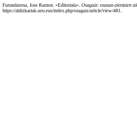
Furundarena, Jose Ramon. «Editoriala».
Osagaiz: osasun-zientzien al
https://aldizkariak.ueu.eus/index.php/osagaiz/article/view/481.