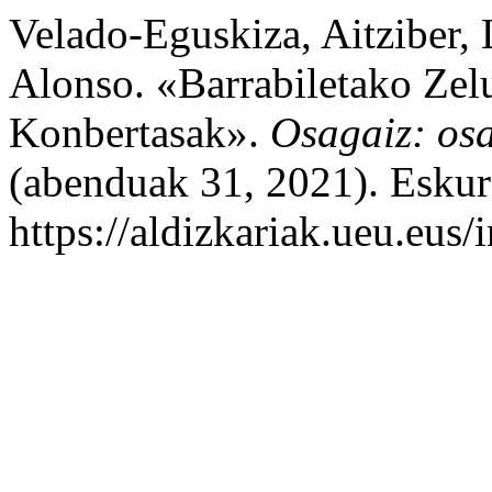
Velado-Eguskiza, Aitziber,
Alonso. «Barrabiletako Zel
Konbertasak».
Osagaiz: osa
(abenduak 31, 2021). Eskur
https://aldizkariak.ueu.eus/